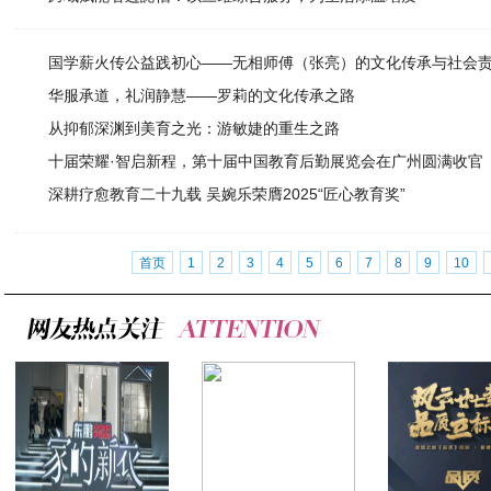
国学薪火传公益践初心——无相师傅（张亮）的文化传承与社会
华服承道，礼润静慧——罗莉的文化传承之路
从抑郁深渊到美育之光：游敏婕的重生之路
十届荣耀·智启新程，第十届中国教育后勤展览会在广州圆满收官
深耕疗愈教育二十九载 吴婉乐荣膺2025“匠心教育奖”
首页
1
2
3
4
5
6
7
8
9
10