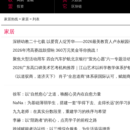
盟
它
投资
区块链
家居热线
>
家居
> 列表
家居
深耕幼教二十七载 以爱育人绽芳华——2026最美教育人卢永献
2026年湾高赛战鼓擂响 360万元奖金等你挑战！
聚焦大型活动用车 四合汽车护航北京银行“萤光心愿”六一专题活
2026广东高口碑美术艺考机构推荐｜江山艺术以科学教学体系护
《以道驭商，道济天下》 肖子“全息道商”体系获国际认可，赋能
徐军：以“自然愈心”之道，唤醒心灵内在自愈力量
NaNa：为基础薄弱学生，搭建一套“学得下去、走得长远”的学习
九九老师：在真实分数段里，重建学习的秩序与希望
李赫：以“陪跑者”的初心，点亮学子的前程之路
跨域赋能者边訫恬：以三维综合服务，为生活添温增质