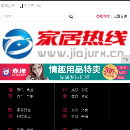
家居热线
手机客户端
收藏网站
|
设置首页
广告
推
行
资讯
焦点
娱乐
创意
荐
业
汽车
导购
教育
考试
数
战
家居要点
企业
文化
据
略
科技观点
游戏
手游
联
其
网购
金融
大数据