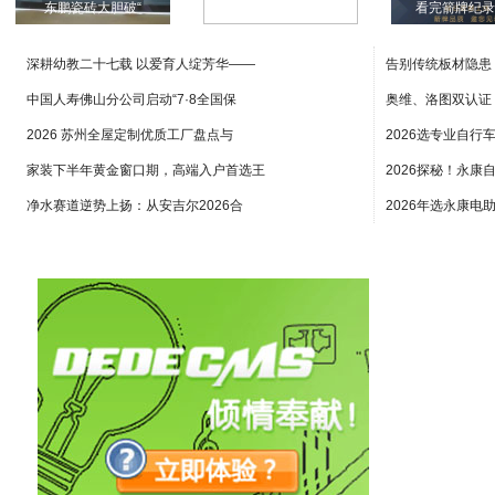
东鹏瓷砖大胆破“
用户至上：东鹏荣
看完箭牌纪
深耕幼教二十七载 以爱育人绽芳华——
告别传统板材隐患
中国人寿佛山分公司启动“7·8全国保
奥维、洛图双认证：
2026 苏州全屋定制优质工厂盘点与
2026选专业自行
家装下半年黄金窗口期，高端入户首选王
2026探秘！永康
净水赛道逆势上扬：从安吉尔2026合
2026年选永康电