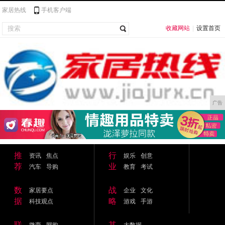
家居热线
手机客户端
收藏网站
|
设置首页
广告
推
行
资讯
焦点
娱乐
创意
荐
业
汽车
导购
教育
考试
数
战
家居要点
企业
文化
据
略
科技观点
游戏
手游
联
其
微商
网购
大数据