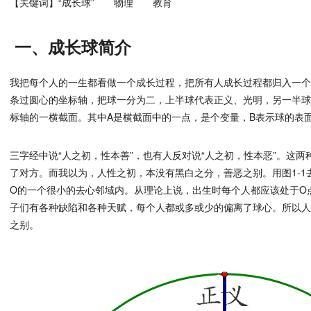
【关键词】“成长球” 物理 教育
一、成长球简介
我把每个人的一生都看做一个成长过程，把所有人成长过程都归入一
条过圆心的坐标轴，把球一分为二，上半球代表正义、光明，另一半球
标轴的一横截面。其中A是横截面中的一点，是个变量，B表示球的表
三字经中说“人之初，性本善”，也有人反对说“人之初，性本恶”。这
了对方。而我以为，人性之初，本没有黑白之分，善恶之别。用图1-
O的一个很小的去心邻域内。从理论上说，出生时每个人都应该处于O
子们有各种缺陷和各种天赋，每个人都或多或少的偏离了球心。所以
之别。