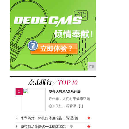
广告
1
华帝天镜MAX系列爆
近年来，人们对于健康话题
愈加关注，尽管吸...
[+]
2
华帝蒸烤一体机的体验报告：能"蒸"善
3
华帝新品微蒸烤一体机i31001：专