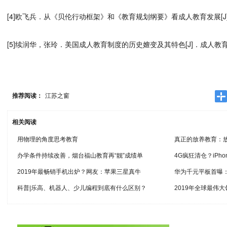
[4]欧飞兵．从《贝伦行动框架》和《教育规划纲要》看成人教育发展[J]．
[5]续润华，张玲．美国成人教育制度的历史嬗变及其特色[J]．成人教育，2
推荐阅读：
江苏之窗
相关阅读
用物理的角度思考教育
真正的放养教育：
办学条件持续改善，烟台福山教育再“靓”成绩单
4G疯狂清仓？iPho
2019年最畅销手机出炉？网友：苹果三星真牛
华为千元平板首曝：
科普|乐高、机器人、少儿编程到底有什么区别？
2019年全球最伟