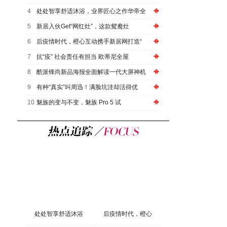
4
处处智享舒适沐浴，业界匠心之作华帝全
5
新居入伙Get“网红灶”，这款鸳鸯灶
6
后疫情时代，橙心互动携手新居网打造“
7
抗“疫” 社会责任有担当 欧蒂尼全屋
8
酷派锋尚新品海报全面解读一代大屏神机
9
有种“真实”叫周迅！满脸坑洼却活得优
10
魅族的变与不变，魅族 Pro 5 试
处处智享舒适沐浴
后疫情时代，橙心