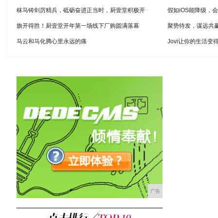
秣马铸剑厉精兵，砥砺奋进正当时，厨壹堂积极开
假如iOS能降级，
旗开得胜！厨壹堂开年第一场线下厂购圆满落幕
聚势待发，谋远共
马云和马化腾心里永远的痛
Jovi让你的生活变得
广告