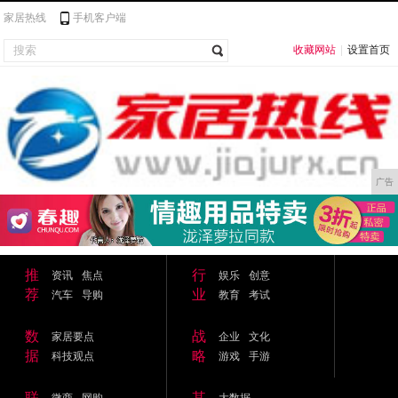
家居热线
手机客户端
收藏网站
|
设置首页
广告
推
行
资讯
焦点
娱乐
创意
荐
业
汽车
导购
教育
考试
数
战
家居要点
企业
文化
据
略
科技观点
游戏
手游
联
其
微商
网购
大数据