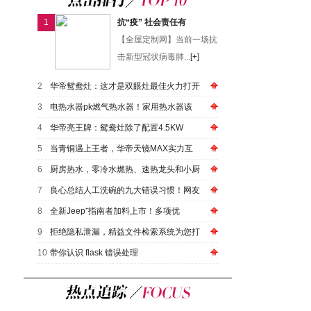
1
抗“疫” 社会责任有
【全屋定制网】当前一场抗
击新型冠状病毒肺...
[+]
2
华帝鸳鸯灶：这才是双眼灶最佳火力打开
3
电热水器pk燃气热水器！家用热水器该
4
华帝亮王牌：鸳鸯灶除了配置4.5KW
5
当青铜遇上王者，华帝天镜MAX实力互
6
厨房热水，零冷水燃热、速热龙头和小厨
7
良心总结人工洗碗的九大错误习惯！网友
8
全新Jeep⁺指南者加料上市！多项优
9
拒绝隐私泄漏，精益文件检索系统为您打
10
带你认识 flask 错误处理