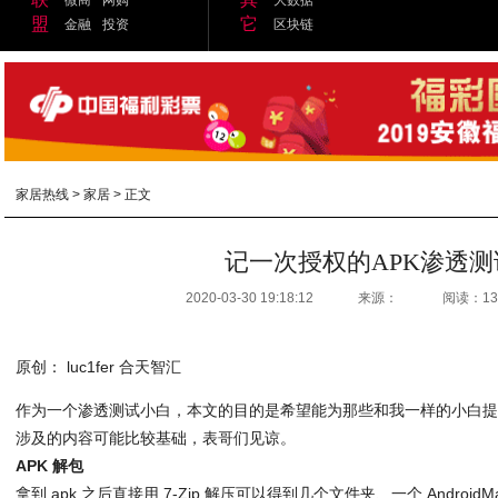
盟
它
金融
投资
区块链
家居热线
>
家居
> 正文
记一次授权的APK渗透测
2020-03-30 19:18:12
来源：
阅读：13
原创： luc1fer 合天智汇
作为一个渗透测试小白，本文的目的是希望能为那些和我一样的小白
涉及的内容可能比较基础，表哥们见谅。
APK 解包
拿到 apk 之后直接用 7-Zip 解压可以得到几个文件夹、一个 AndroidMan