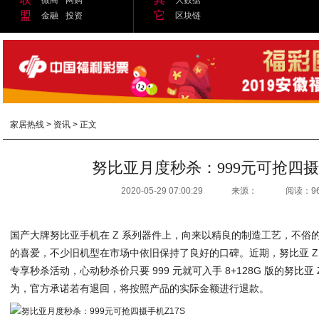
盟
它
金融
投资
区块链
家居热线
>
资讯
> 正文
努比亚月度秒杀：999元可抢四摄手
2020-05-29 07:00:29
来源：
阅读：9
国产大牌努比亚手机在 Z 系列器件上，向来以精良的制造工艺，不俗
的喜爱，不少旧机型在市场中依旧保持了良好的口碑。近期，努比亚 Z1
专享秒杀活动，心动秒杀价只要 999 元就可入手 8+128G 版的努比亚
为，官方承诺若有退回，将按照产品的实际金额进行退款。