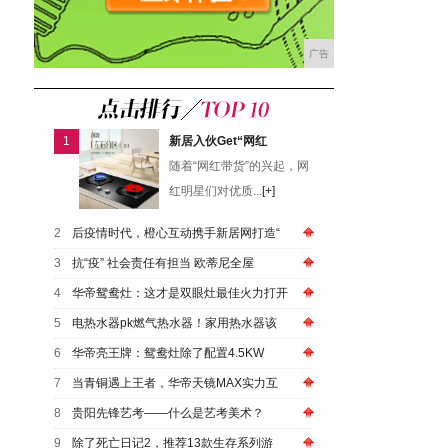
广告
1
新居入伙Get“网红
随着“网红带货”的兴起，网
红明星们对优质...
[+]
2
后疫情时代，橙心互动携手新居网打造“
3
抗“疫” 社会责任有担当 欧蒂尼全屋
4
华帝鸳鸯灶：这才是双眼灶最佳火力打开
5
电热水器pk燃气热水器！家用热水器该
6
华帝亮王牌：鸳鸯灶除了配置4.5KW
7
当青铜遇上王者，华帝天镜MAX实力互
8
贵阳先锋艺考——什么是艺考美术？
9
除了死亡日记2，推荐13款生存系列游