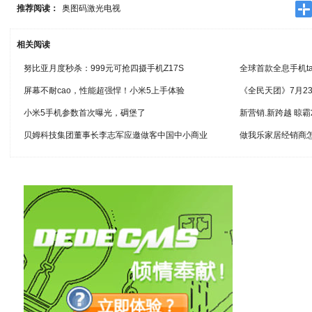
推荐阅读：
奥图码激光电视
相关阅读
努比亚月度秒杀：999元可抢四摄手机Z17S
全球首款全息手机t
屏幕不耐cao，性能超强悍！小米5上手体验
《全民天团》7月23
小米5手机参数首次曝光，碉堡了
新营销.新跨越 晾霸
贝姆科技集团董事长李志军应邀做客中国中小商业
做我乐家居经销商