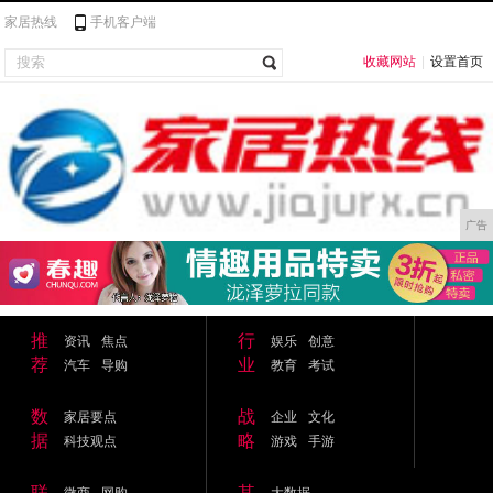
家居热线
手机客户端
收藏网站
|
设置首页
广告
推
行
资讯
焦点
娱乐
创意
荐
业
汽车
导购
教育
考试
数
战
家居要点
企业
文化
据
略
科技观点
游戏
手游
联
其
微商
网购
大数据