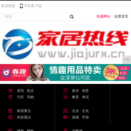
家居热线
手机客户端
收藏网站
|
设置首页
广告
推
行
资讯
焦点
娱乐
创意
荐
业
汽车
导购
教育
考试
数
战
家居要点
企业
文化
据
略
科技观点
游戏
手游
联
其
微商
网购
大数据