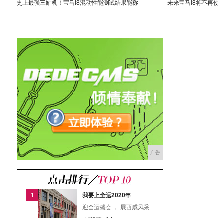
史上最强三缸机！宝马i8混动性能测试结果能称
未来宝马i8将不再
广告
1
我要上全运2020年
迎全运盛会 ， 展西咸风采