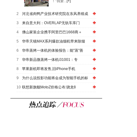
！“我要...
[+]
2
河北省肉鸭产业技术研究院在东风养殖成
3
来自意大利：OVERLAP无轨车库门
4
佛山家装企业携手阿里巴巴1668商＋
5
华帝天镜MAX系列爆款油烟机带来除烟
6
华帝蒸烤一体机的体验报告：能"蒸"善
7
华帝新品微蒸烤一体机i31001：专
8
苹果新机即将发售,旧iPhone手机
9
为什么说投影功能将会成为智能手机的标
10
联想新旗舰MotoZ价格公布:骁龙8