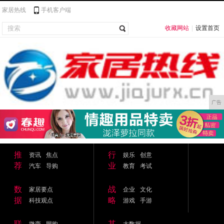
家居热线
手机客户端
收藏网站
|
设置首页
广告
推
行
资讯
焦点
娱乐
创意
荐
业
汽车
导购
教育
考试
数
战
家居要点
企业
文化
据
略
科技观点
游戏
手游
联
其
微商
网购
大数据