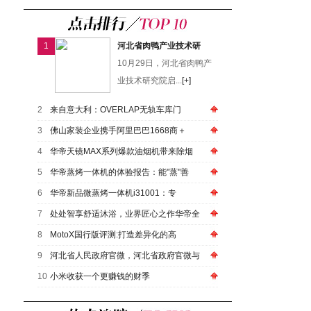
1
河北省肉鸭产业技术研
10月29日，河北省肉鸭产
业技术研究院启...
[+]
2
来自意大利：OVERLAP无轨车库门
3
佛山家装企业携手阿里巴巴1668商＋
4
华帝天镜MAX系列爆款油烟机带来除烟
5
华帝蒸烤一体机的体验报告：能"蒸"善
6
华帝新品微蒸烤一体机i31001：专
7
处处智享舒适沐浴，业界匠心之作华帝全
8
MotoX国行版评测:打造差异化的高
9
河北省人民政府官微，河北省政府官微与
10
小米收获一个更赚钱的财季