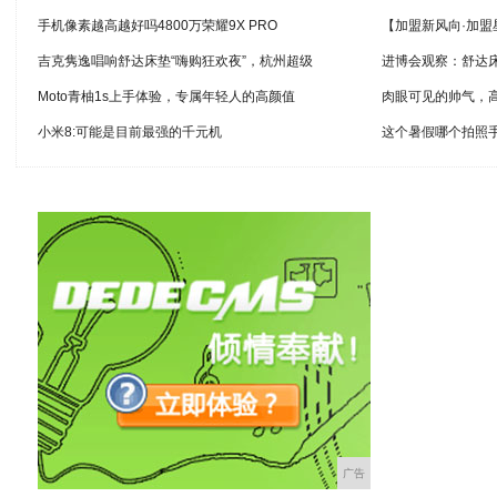
手机像素越高越好吗4800万荣耀9X PRO
【加盟新风向·加
吉克隽逸唱响舒达床垫“嗨购狂欢夜”，杭州超级
进博会观察：舒达床垫
Moto青柚1s上手体验，专属年轻人的高颜值
肉眼可见的帅气，高达
小米8:可能是目前最强的千元机
这个暑假哪个拍照
广告