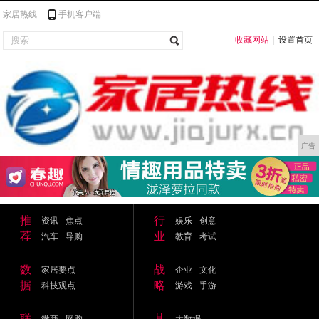
家居热线
手机客户端
收藏网站
|
设置首页
广告
推
行
资讯
焦点
娱乐
创意
荐
业
汽车
导购
教育
考试
数
战
家居要点
企业
文化
据
略
科技观点
游戏
手游
联
其
微商
网购
大数据