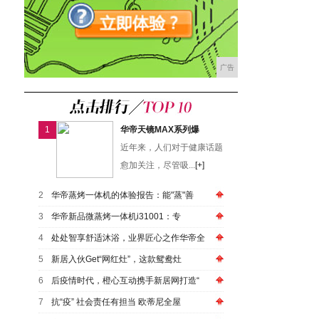
广告
1
华帝天镜MAX系列爆
近年来，人们对于健康话题
愈加关注，尽管吸...
[+]
2
华帝蒸烤一体机的体验报告：能"蒸"善
3
华帝新品微蒸烤一体机i31001：专
4
处处智享舒适沐浴，业界匠心之作华帝全
5
新居入伙Get“网红灶”，这款鸳鸯灶
6
后疫情时代，橙心互动携手新居网打造“
7
抗“疫” 社会责任有担当 欧蒂尼全屋