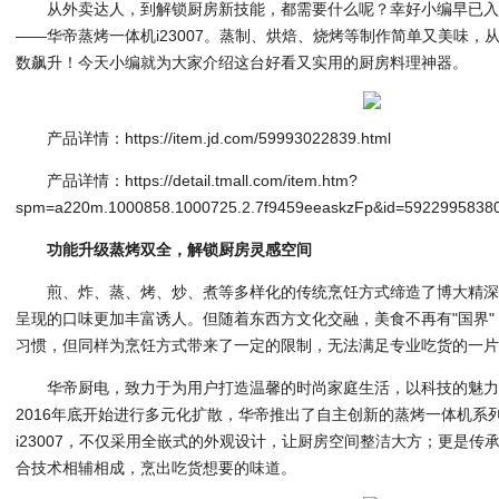
从外卖达人，到解锁厨房新技能，都需要什么呢？幸好小编早已
——华帝蒸烤一体机i23007。蒸制、烘焙、烧烤等制作简单又美味
数飙升！今天小编就为大家介绍这台好看又实用的厨房料理神器。
产品详情：https://item.jd.com/59993022839.html
产品详情：https://detail.tmall.com/item.htm?
spm=a220m.1000858.1000725.2.7f9459eeaskzFp&id=5922995838
功能升级蒸烤双全，解锁厨房灵感空间
煎、炸、蒸、烤、炒、煮等多样化的传统烹饪方式缔造了博大精
呈现的口味更加丰富诱人。但随着东西方文化交融，美食不再有"国界
习惯，但同样为烹饪方式带来了一定的限制，无法满足专业吃货的一片"
华帝厨电，致力于为用户打造温馨的时尚家庭生活，以科技的魅
2016年底开始进行多元化扩散，华帝推出了自主创新的蒸烤一体机系
i23007，不仅采用全嵌式的外观设计，让厨房空间整洁大方；更是
合技术相辅相成，烹出吃货想要的味道。