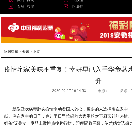
盟
它
金融
投资
区块链
家居热线
>
资讯
> 正文
疫情宅家美味不重复！幸好早已入手华帝蒸
升
2020-02-17 16:14:53
来源：
阅读：
新型冠状病毒肺炎疫情牵动着国人的心，更多的人选择宅在家中
献。宅在家中的日子，也让平日里忙碌的大家重拾对下厨烹饪的热情。"自
奶茶"等美食一度登上微博热搜牌行榜，即便隔着屏幕，依然感觉诱惑