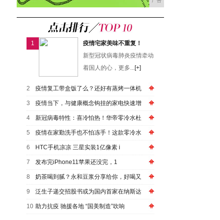
广告
1
疫情宅家美味不重复！
新型冠状病毒肺炎疫情牵动
着国人的心，更多...
[+]
2
疫情复工带盒饭了么？还好有蒸烤一体机
3
疫情当下，与健康概念钩挂的家电快速增
4
新冠病毒特性：喜冷怕热！华帝零冷水杜
5
疫情在家勤洗手也不怕冻手！这款零冷水
6
HTC手机凉凉 三星实装1亿像素 i
7
发布完iPhone11苹果还没完，1
8
奶茶喝到腻？永和豆浆分享给你，好喝又
9
泛生子递交招股书或为国内首家在纳斯达
10
助力抗疫 驰援各地 “国美制造”吹响