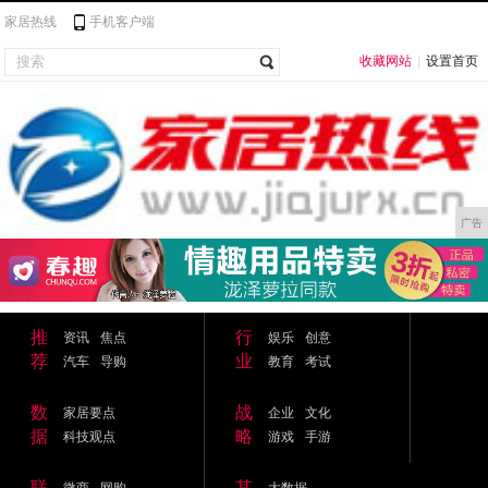
家居热线
手机客户端
收藏网站
|
设置首页
广告
推
行
资讯
焦点
娱乐
创意
荐
业
汽车
导购
教育
考试
数
战
家居要点
企业
文化
据
略
科技观点
游戏
手游
联
其
微商
网购
大数据