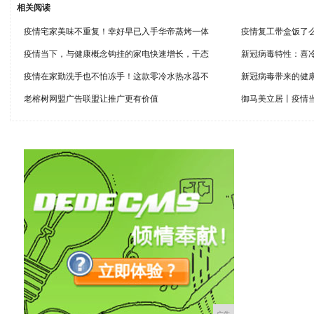
相关阅读
疫情宅家美味不重复！幸好早已入手华帝蒸烤一体
疫情复工带盒饭了
疫情当下，与健康概念钩挂的家电快速增长，干态
新冠病毒特性：喜
疫情在家勤洗手也不怕冻手！这款零冷水热水器不
新冠病毒带来的健
老榕树网盟广告联盟让推广更有价值
御马美立居丨疫情