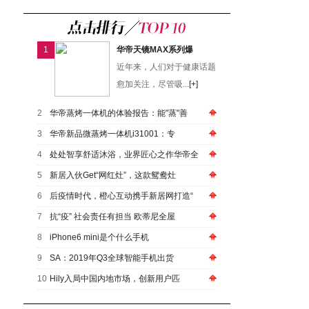
1
华帝天镜MAX系列爆
近年来，人们对于健康话题
愈加关注，尽管吸...
[+]
2
华帝蒸烤一体机的体验报告：能"蒸"善
3
华帝新品微蒸烤一体机i31001：专
4
处处智享舒适沐浴，业界匠心之作华帝全
5
新居入伙Get“网红灶”，这款鸳鸯灶
6
后疫情时代，橙心互动携手新居网打造“
7
抗“疫” 社会责任有担当 欧蒂尼全屋
8
iPhone6 mini是个什么手机
9
SA：2019年Q3全球智能手机出货
10
Hily入局中国内地市场，创新用户匹