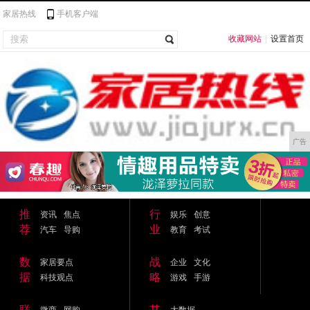
家居热线
手机客户端
收藏网站
|
设置首页
广告
推
行
资讯
焦点
娱乐
创意
荐
业
汽车
导购
教育
考试
数
战
家居要点
企业
文化
据
略
科技观点
游戏
手游
联
其
微商
网购
大数据