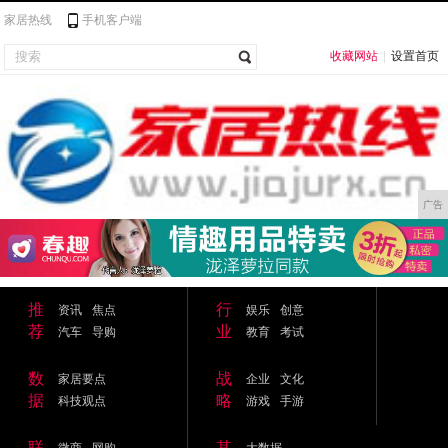
家居热线
手机客户端
收藏网站
|
设置首页
广告
推
行
资讯
焦点
娱乐
创意
荐
业
汽车
导购
教育
考试
数
战
家居要点
企业
文化
据
略
科技观点
游戏
手游
联
其
微商
网购
大数据