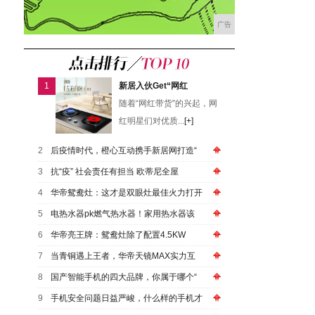
广告
1
新居入伙Get“网红
随着“网红带货”的兴起，网
红明星们对优质...
[+]
2
后疫情时代，橙心互动携手新居网打造“
3
抗“疫” 社会责任有担当 欧蒂尼全屋
4
华帝鸳鸯灶：这才是双眼灶最佳火力打开
5
电热水器pk燃气热水器！家用热水器该
6
华帝亮王牌：鸳鸯灶除了配置4.5KW
7
当青铜遇上王者，华帝天镜MAX实力互
8
国产智能手机的四大品牌，你属于哪个“
9
手机安全问题日益严峻，什么样的手机才