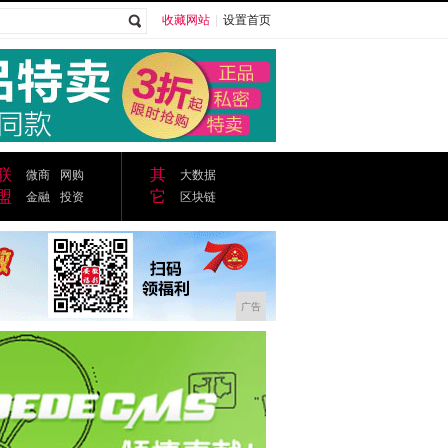
收藏网站
|
设置首页
广告
联
其
微商
网购
大数据
盟
它
金融
投资
区块链
广告