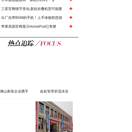
华帝新品微蒸烤一体机i31001：专
三星官网细节变动,新款折叠机型可能要
出厂自带BGM的手机！上手体验联想拯
苹果美国官网显示HomePod已售罄
佛山家装企业携手
处处智享舒适沐浴