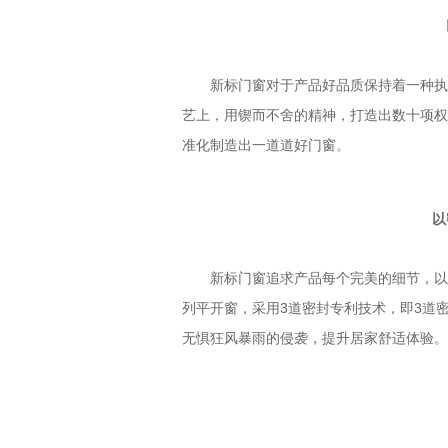
以
新标门窗对于产品好品质保持着一种执着
艺上，用锲而不舍的精神，打造出数十项权
准化制造出一道道好门窗。
以密
新标门窗追求产品每个完美的细节，以更
列平开窗，采用3道密封专利技术，即3道
无惧狂风暴雨的侵袭，提升居家舒适体验。
五