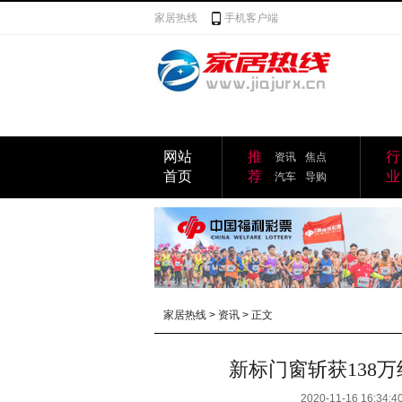
家居热线
手机客户端
网站
推
行
资讯
焦点
首页
荐
业
汽车
导购
家居热线
>
资讯
> 正文
新标门窗斩获138
2020-11-16 16:34:4