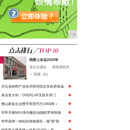
广告
1
我要上全运2020年
迎全运盛会 ， 展西咸风采
！“我要...
[+]
河北省肉鸭产业技术研究院在东风养殖成
来自意大利：OVERLAP无轨车库门
佛山家装企业携手阿里巴巴1668商＋
华帝天镜MAX系列爆款油烟机带来除烟
华帝蒸烤一体机的体验报告：能"蒸"善