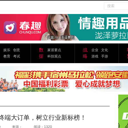
数
战
娱乐
创意
家居要点
企业
文化
据
略
教育
考试
科技观点
游戏
手游
万终端大订单，树立行业新标榜！
0
来源：
阅读：1320