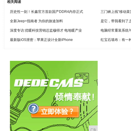
相关阅读
历史性一刻！长鑫官方首款国产DDR4内存正式
三门峡上线“移动菜
全新Jeep+指南者 为你的旅途加料
是它，带我看到了
深度专访:优暖科技营销总监穆得才 电地暖产业
电脑经常重装系统
最新版iOS泄密：苹果正设计全新iPhone
红宝石墙布：有一
广告