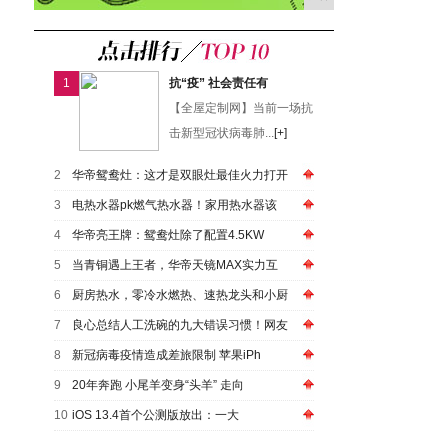
1
抗“疫” 社会责任有
【全屋定制网】当前一场抗
击新型冠状病毒肺...
[+]
2
华帝鸳鸯灶：这才是双眼灶最佳火力打开
3
电热水器pk燃气热水器！家用热水器该
4
华帝亮王牌：鸳鸯灶除了配置4.5KW
5
当青铜遇上王者，华帝天镜MAX实力互
6
厨房热水，零冷水燃热、速热龙头和小厨
7
良心总结人工洗碗的九大错误习惯！网友
8
新冠病毒疫情造成差旅限制 苹果iPh
9
20年奔跑 小尾羊变身“头羊” 走向
10
iOS 13.4首个公测版放出：一大