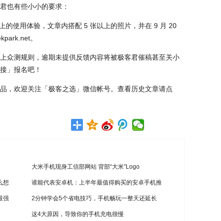
君也有些小小的要求：
上的使用体验，文章内搭配 5 张以上的照片，并在 9 月 20
ark.net。
守以上众测规则，逾期未提供反馈内容将被极客君催稿甚至关小
接」报名吧！
品，欢迎关注「极客之选」微信帐号。查看历史文章请点
大米手机现身工信部网站 背部“大米”Logo
么想
谁能代表安卓机：上半年最值得购买的安卓手机推
最强
2分钟学会5个省电技巧，手机畅玩一整天还延长
这4大原因，导致你的手机充电很慢