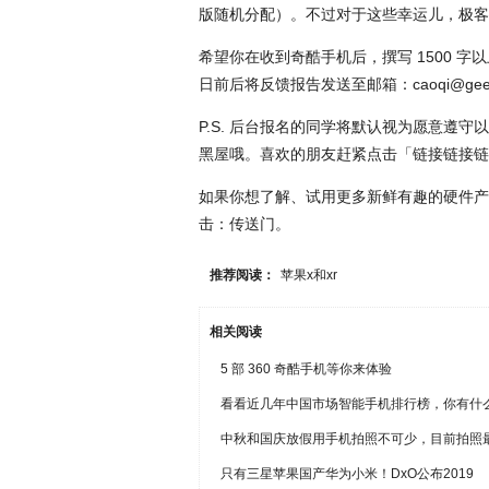
版随机分配）。不过对于这些幸运儿，极客
希望你在收到奇酷手机后，撰写 1500 字以
日前后将反馈报告发送至邮箱：caoqi@geekp
P.S. 后台报名的同学将默认视为愿意遵
黑屋哦。喜欢的朋友赶紧点击「链接链接链
如果你想了解、试用更多新鲜有趣的硬件产
击：传送门。
推荐阅读：
苹果x和xr
相关阅读
5 部 360 奇酷手机等你来体验
看看近几年中国市场智能手机排行榜，你有什
中秋和国庆放假用手机拍照不可少，目前拍照
只有三星苹果国产华为小米！DxO公布2019