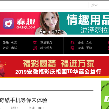
数
战
娱乐
创意
家居要点
企业
文化
据
略
教育
考试
科技观点
游戏
手游
60 奇酷手机等你来体验
4
来源：
阅读：1812