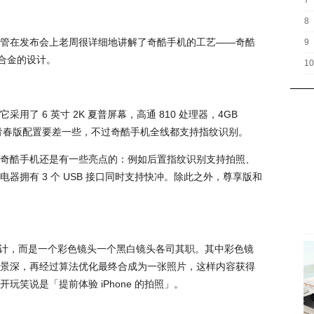
7
8
，尽管在发布会上老周很详细地讲解了奇酷手机的工艺——奇酷
9
镁合金的设计。
10
了 6 英寸 2K 夏普屏幕，高通 810 处理器，4GB
版和青春版配置要差一些，不过奇酷手机全线都支持指纹识别。
奇酷手机还是有一些亮点的：例如后置指纹识别支持拍照、
器拥有 3 个 USB 接口同时支持快冲。除此之外，尊享版和
而设计，而是一个彩色镜头一个黑白镜头各司其职。其中彩色镜
景深，再经过算法优化最终合成为一张照片，这样内容获得
笑说是「提前体验 iPhone 的拍照」。