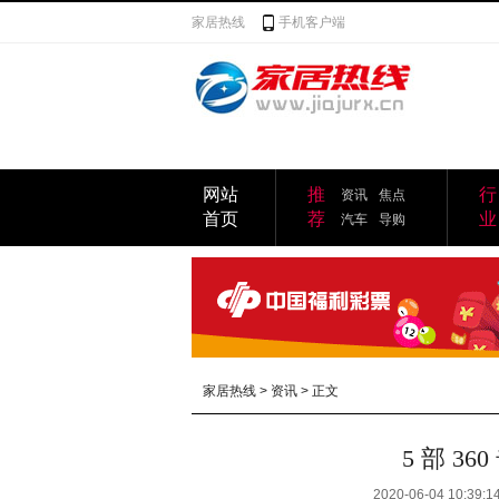
家居热线
手机客户端
网站
推
行
资讯
焦点
首页
荐
业
汽车
导购
家居热线
>
资讯
> 正文
5 部 3
2020-06-04 10:39:1