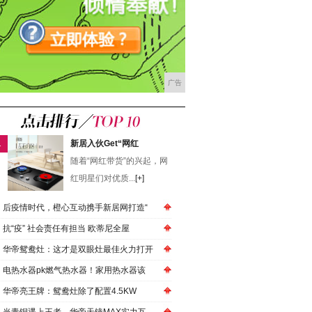
广告
1
新居入伙Get“网红
随着“网红带货”的兴起，网
红明星们对优质...
[+]
后疫情时代，橙心互动携手新居网打造“
抗“疫” 社会责任有担当 欧蒂尼全屋
华帝鸳鸯灶：这才是双眼灶最佳火力打开
电热水器pk燃气热水器！家用热水器该
华帝亮王牌：鸳鸯灶除了配置4.5KW