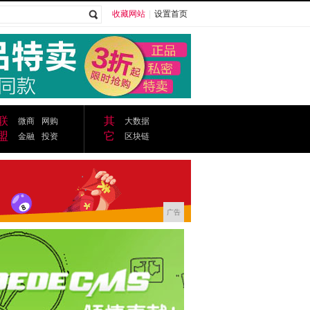
收藏网站
|
设置首页
广告
联
其
微商
网购
大数据
盟
它
金融
投资
区块链
广告