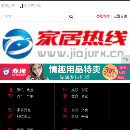
家居热线
手机客户端
收藏网站
|
设置首页
广告
推
行
资讯
焦点
娱乐
创意
荐
业
汽车
导购
教育
考试
数
战
家居要点
企业
文化
据
略
科技观点
游戏
手游
联
其
微商
网购
大数据