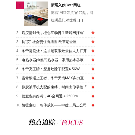
1
新居入伙Get“网红
随着“网红带货”的兴起，网
红明星们对优质...
[+]
2
后疫情时代，橙心互动携手新居网打造“
3
抗“疫” 社会责任有担当 欧蒂尼全屋
4
华帝鸳鸯灶：这才是双眼灶最佳火力打开
5
电热水器pk燃气热水器！家用热水器该
6
华帝亮王牌：鸳鸯灶除了配置4.5KW
7
当青铜遇上王者，华帝天镜MAX实力互
8
挣脱被手机支配的束缚，时间由你掌控「
9
便宜也有好货，4G全网通＋2500m
10
情暖童心、相伴成长——中建二局三公司