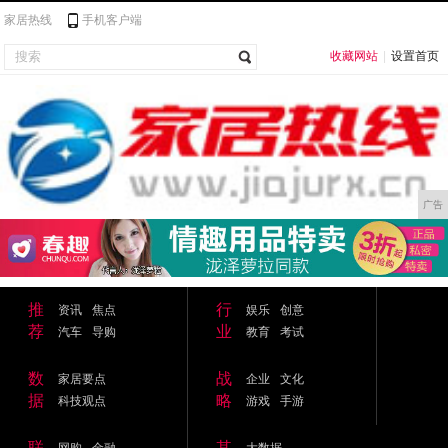
家居热线
手机客户端
收藏网站
|
设置首页
广告
推
行
资讯
焦点
娱乐
创意
荐
业
汽车
导购
教育
考试
数
战
家居要点
企业
文化
据
略
科技观点
游戏
手游
联
其
网购
金融
大数据