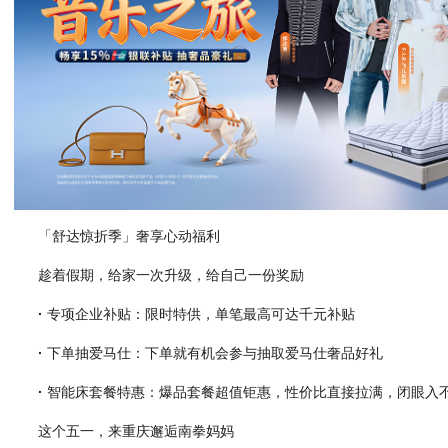
「舒达惊折季」奢享心动福利
趁着假期，给家一次升级，给自己一份奖励
·
专项企业补贴：限时特供，单笔最高可达千元补贴
·
下单抽爱马仕：下单就有机会参与抽取爱马仕奢品好礼
·
智能床套餐特惠：爆品套餐超值钜惠，性价比直接拉满，闭眼入
这个五一，来重庆邂逅南拳妈妈