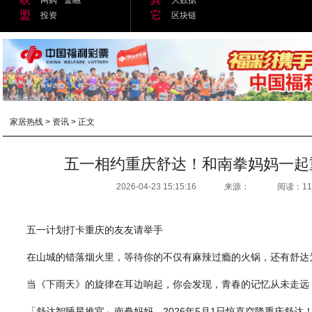
盟
它
投资
区块链
家居热线
>
资讯
> 正文
五一相约重庆舒达！和南拳妈妈一起
2026-04-23 15:15:16
来源：
阅读：11
五一计划打卡重庆的友友请举手
在山城的错落烟火里，等待你的不仅有麻辣过瘾的火锅，还有舒达为
当《下雨天》的旋律在耳边响起，你会发现，青春的记忆从未走远
「舒达智睡星推官」南拳妈妈，2026年5月1日惊喜空降重庆舒达