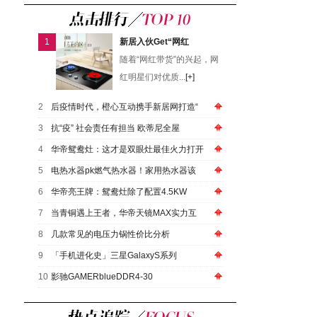
1
新居入伙Get“网红
随着“网红带货”的兴起，网
红明星们对优质...
[+]
2
后疫情时代，橙心互动携手新居网打造“
3
抗“疫” 社会责任有担当 欧蒂尼全屋
4
华帝鸳鸯灶：这才是双眼灶最佳火力打开
5
电热水器pk燃气热水器！家用热水器该
6
华帝亮王牌：鸳鸯灶除了配置4.5KW
7
当青铜遇上王者，华帝天镜MAX实力互
8
几款常见的电压力锅性价比分析
9
「手机进化史」三星GalaxyS系列
10
影驰GAMERblueDDR4-30