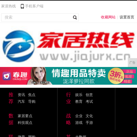
家居热线
手机客户端
收藏网站
|
设置首页
广告
推
行
资讯
焦点
娱乐
创意
荐
业
汽车
导购
教育
考试
数
战
家居要点
企业
文化
据
略
科技观点
游戏
手游
联
其
微商
网购
大数据