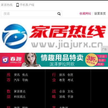
家居热线
手机客户端
收藏网站
|
设置首页
广告
推
行
资讯
焦点
娱乐
创意
荐
业
汽车
导购
教育
考试
数
战
家居要点
企业
文化
据
略
科技观点
游戏
手游
联
其
微商
网购
大数据