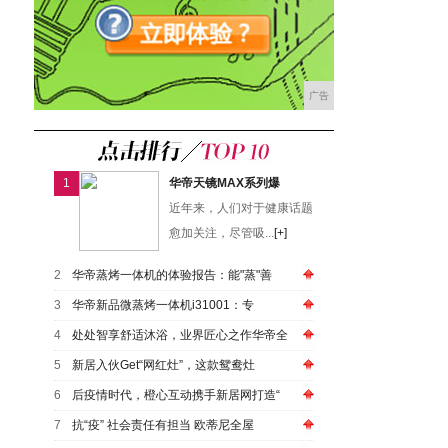
广告
1
华帝天镜MAX系列爆
近年来，人们对于健康话题
愈加关注，尽管吸...
[+]
2
华帝蒸烤一体机的体验报告：能"蒸"善
3
华帝新品微蒸烤一体机i31001：专
4
处处智享舒适沐浴，业界匠心之作华帝全
5
新居入伙Get“网红灶”，这款鸳鸯灶
6
后疫情时代，橙心互动携手新居网打造“
7
抗“疫” 社会责任有担当 欧蒂尼全屋