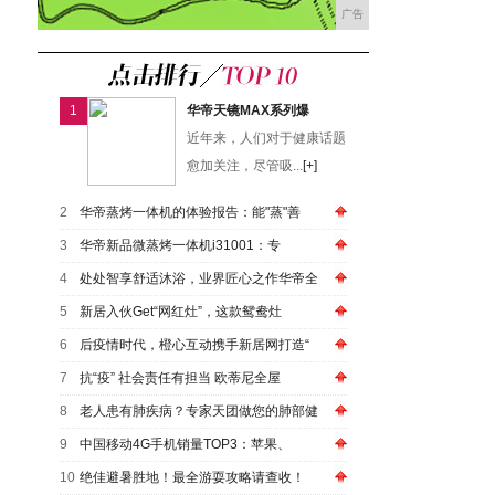
广告
1
华帝天镜MAX系列爆
近年来，人们对于健康话题
愈加关注，尽管吸...
[+]
2
华帝蒸烤一体机的体验报告：能"蒸"善
3
华帝新品微蒸烤一体机i31001：专
4
处处智享舒适沐浴，业界匠心之作华帝全
5
新居入伙Get“网红灶”，这款鸳鸯灶
6
后疫情时代，橙心互动携手新居网打造“
7
抗“疫” 社会责任有担当 欧蒂尼全屋
8
老人患有肺疾病？专家天团做您的肺部健
9
中国移动4G手机销量TOP3：苹果、
10
绝佳避暑胜地！最全游耍攻略请查收！