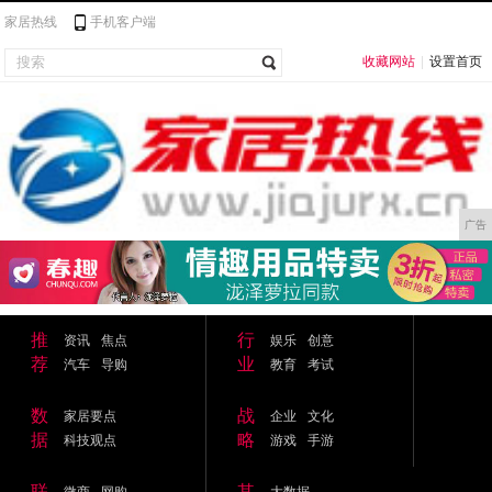
家居热线
手机客户端
收藏网站
|
设置首页
广告
推
行
资讯
焦点
娱乐
创意
荐
业
汽车
导购
教育
考试
数
战
家居要点
企业
文化
据
略
科技观点
游戏
手游
联
其
微商
网购
大数据