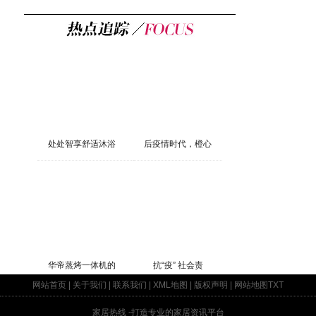
处处智享舒适沐浴
后疫情时代，橙心
华帝蒸烤一体机的
抗“疫” 社会责
网站首页
|
关于我们
|
联系我们
|
XML地图
|
版权声明
|
网站地图
TXT
家居热线
-打造专业的家居资讯平台