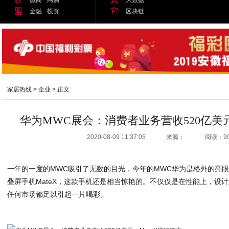
盟
它
金融
投资
区块链
家居热线
>
企业
> 正文
华为MWC展会：消费者业务营收520亿美元
2020-08-09 11:37:05
来源：
阅读：9
一年的一度的MWC吸引了无数的目光，今年的MWC华为是格外的亮眼
叠屏手机MateX，这款手机还是相当惊艳的。不仅仅是在性能上，设
任何市场都足以引起一片喝彩。