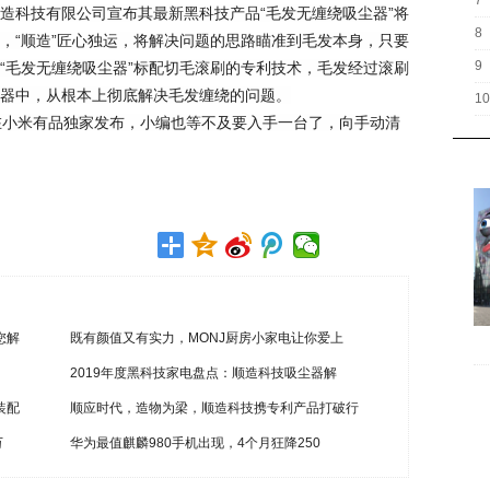
7
造科技有限公司宣布其最新黑科技产品“毛发无缠绕吸尘器”将
8
，“顺造”匠心独运，将解决问题的思路瞄准到毛发本身，只要
9
“毛发无缠绕吸尘器”标配切毛滚刷的专利技术，毛发经过滚刷
器中，从根本上彻底解决毛发缠绕的问题。
10
在小米有品独家发布，小编也等不及要入手一台了，向手动清
您解
既有颜值又有实力，MONJ厨房小家电让你爱上
2019年度黑科技家电盘点：顺造科技吸尘器解
装配
顺应时代，造物为梁，顺造科技携专利产品打破行
万
华为最值麒麟980手机出现，4个月狂降250