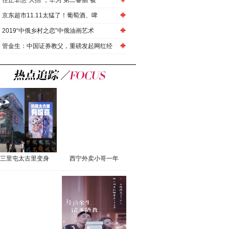
任正非憋“大招”，华为“第二备胎”被
京东超市11.11太猛了！葡萄酒、啤
2019“中俄乡村之恋”中俄油画艺术
管金生：中国证券教父，重磅发起网红经
三里屯太古里变身
西宁外卖小哥一年