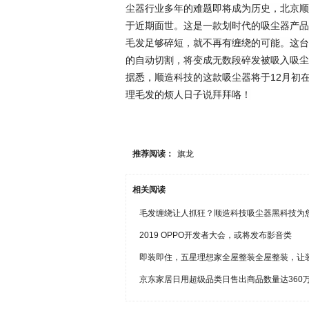
尘器行业多年的难题即将成为历史，北京顺
于近期面世。这是一款划时代的吸尘器产品
毛发足够碎短，就不再有缠绕的可能。这台
的自动切割，将变成无数段碎发被吸入吸尘
据悉，顺造科技的这款吸尘器将于12月初
理毛发的烦人日子说拜拜咯！
推荐阅读：
旗龙
相关阅读
毛发缠绕让人抓狂？顺造科技吸尘器黑科技为
2019 OPPO开发者大会，或将发布影音类
即装即住，五星理想家全屋整装全屋整装，让
京东家居日用超级品类日售出商品数量达360