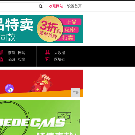
收藏网站
|
设置首页
广告
联
其
微商
网购
大数据
盟
它
金融
投资
区块链
广告