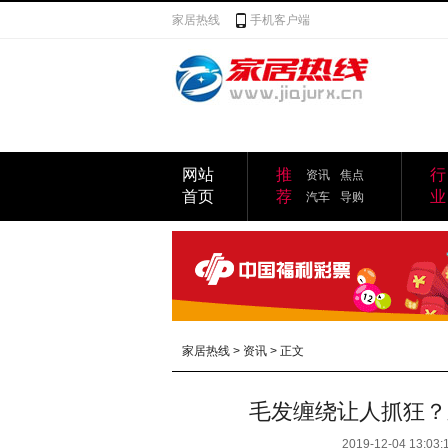
家居热线
手机客户端
网站
推
行
资讯
焦点
首页
荐
业
汽车
导购
家居热线
>
资讯
> 正文
毛发缠绕让人抓狂？
2019-12-04 13:03: