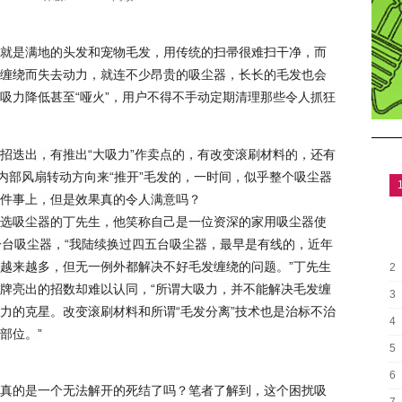
就是满地的头发和宠物毛发，用传统的扫帚很难扫干净，而
缠绕而失去动力，就连不少昂贵的吸尘器，长长的毛发也会
吸力降低甚至“哑火”，用户不得不手动定期清理那些令人抓狂
招迭出，有推出“大吸力”作卖点的，有改变滚刷材料的，还有
内部风扇转动方向来“推开”毛发的，一时间，似乎整个吸尘器
件事上，但是效果真的令人满意吗？
选吸尘器的丁先生，他笑称自己是一位资深的家用吸尘器使
一台吸尘器，“我陆续换过四五台吸尘器，最早是有线的，近年
越来越多，但无一例外都解决不好毛发缠绕的问题。”丁先生
2
牌亮出的招数却难以认同，“所谓大吸力，并不能解决毛发缠
3
力的克星。改变滚刷材料和所谓“毛发分离”技术也是治标不治
4
部位。”
5
6
真的是一个无法解开的死结了吗？笔者了解到，这个困扰吸