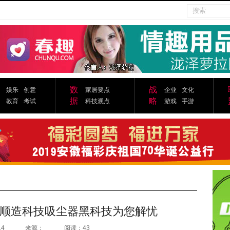
数
战
娱乐
创意
家居要点
企业
文化
据
略
教育
考试
科技观点
游戏
手游
顺造科技吸尘器黑科技为您解忧
14
来源：
阅读：43