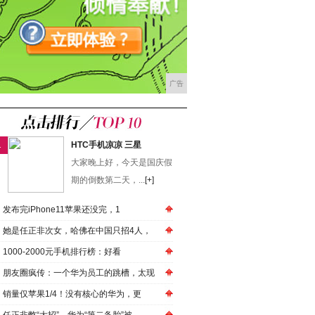
广告
1
HTC手机凉凉 三星
大家晚上好，今天是国庆假
期的倒数第二天，...
[+]
发布完iPhone11苹果还没完，1
她是任正非次女，哈佛在中国只招4人，
1000-2000元手机排行榜：好看
朋友圈疯传：一个华为员工的跳槽，太现
销量仅苹果1/4！没有核心的华为，更