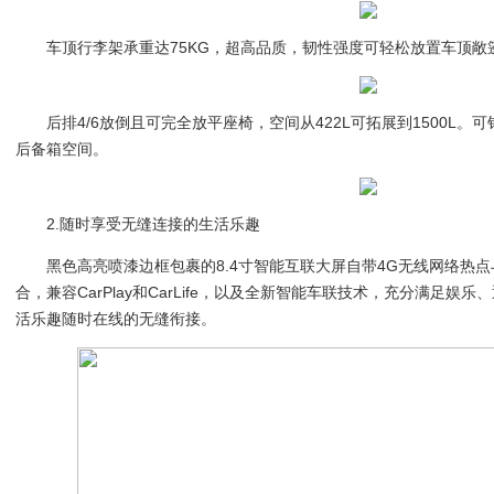
车顶行李架承重达75KG，超高品质，韧性强度可轻松放置车顶敞
后排4/6放倒且可完全放平座椅，空间从422L可拓展到1500L
后备箱空间。
2.随时享受无缝连接的生活乐趣
黑色高亮喷漆边框包裹的8.4寸智能互联大屏自带4G无线网络热
合，兼容CarPlay和CarLife，以及全新智能车联技术，充分满足
活乐趣随时在线的无缝衔接。