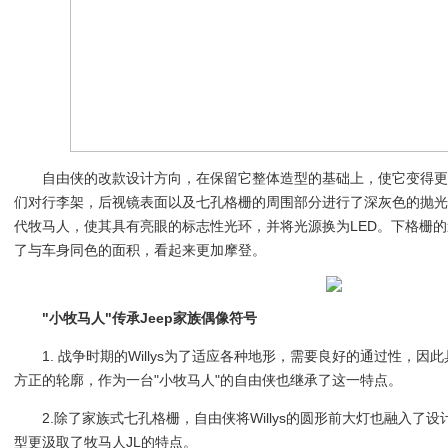
自由侠的改款设计方向，在保留它整体造型的基础上，使它变得
们对行李架，后视镜表面以及七孔格栅的周围部分进行了深灰色的抛
代牧马人，使其具有亮眼的标志性光环，并将光源换为LED。下格栅
了与车身同色的面积，看起来更加摩登。
"小牧马人"传承Jeep家族偶像符号
1. 战争时期的Willys为了适应各种地形，需要良好的通过性，
方正的轮廓，作为一台"小牧马人"的自由侠也继承了这一特点。
2.除了家族式七孔格栅，自由侠将Willys的圆形前大灯也融入了
型更汲取了牧马人JL的特点。