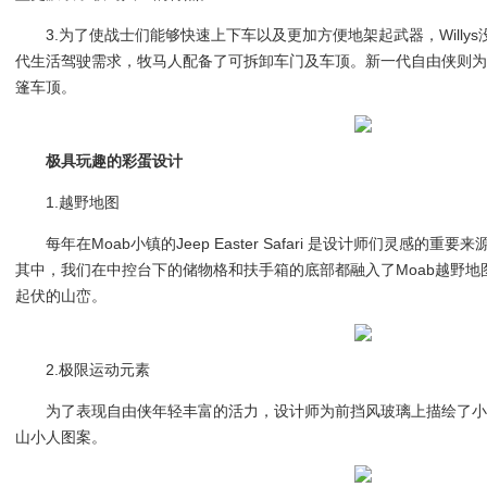
3.为了使战士们能够快速上下车以及更加方便地架起武器，Willy
代生活驾驶需求，牧马人配备了可拆卸车门及车顶。新一代自由侠则
篷车顶。
极具玩趣的彩蛋设计
1.越野地图
每年在Moab小镇的Jeep Easter Safari 是设计师们灵感
其中，我们在中控台下的储物格和扶手箱的底部都融入了Moab越野
起伏的山峦。
2.极限运动元素
为了表现自由侠年轻丰富的活力，设计师为前挡风玻璃上描绘了
山小人图案。