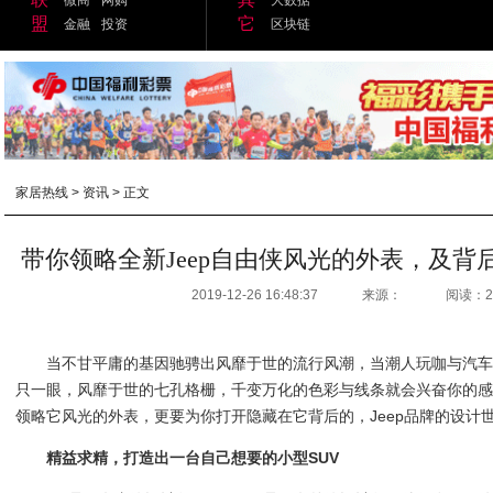
盟
它
金融
投资
区块链
家居热线
>
资讯
> 正文
带你领略全新Jeep自由侠风光的外表，及背后
2019-12-26 16:48:37
来源：
阅读：2
当不甘平庸的基因驰骋出风靡于世的流行风潮，当潮人玩咖与汽
只一眼，风靡于世的七孔格栅，千变万化的色彩与线条就会兴奋你的感官
领略它风光的外表，更要为你打开隐藏在它背后的，Jeep品牌的设计
精益求精，打造出一台自己想要的小型SUV