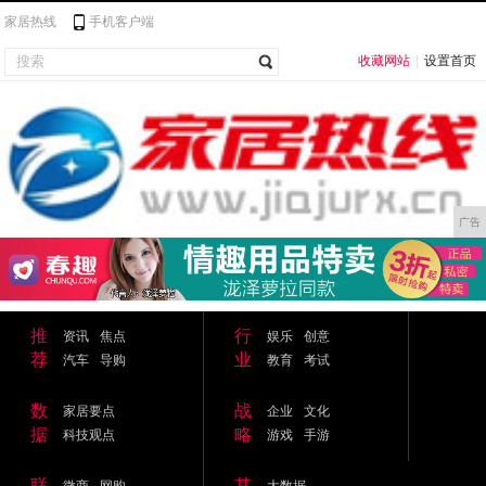
家居热线
手机客户端
收藏网站
|
设置首页
广告
推
行
资讯
焦点
娱乐
创意
荐
业
汽车
导购
教育
考试
数
战
家居要点
企业
文化
据
略
科技观点
游戏
手游
联
其
微商
网购
大数据