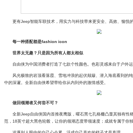
更有Jeep智能车联技术，用实力与科技带来更安全、高效、愉悦
每一种搭配都是fashion icon
世界太无趣？只是因为所有人都太相似
自由侠为中国消费者打造了七款个性颜色。色彩灵感来自于户外运动
风光极致的岩顶看落霞、雪地冲浪的起伏颠簸、潜入海底看到的
中的深邃。全新自由侠希望带给你从内到外的激情感受。
做回领潮者又何尝不可？
全新Jeep自由侠国内首推夜鹰版，曜石黑七孔格栅凸显其独有性
范，18英寸超大黑色轮毂，让你的领潮态度带领速度；成就专属于你
追逐别人眼中的自己心会累，活成自己喜欢的样子才是真理