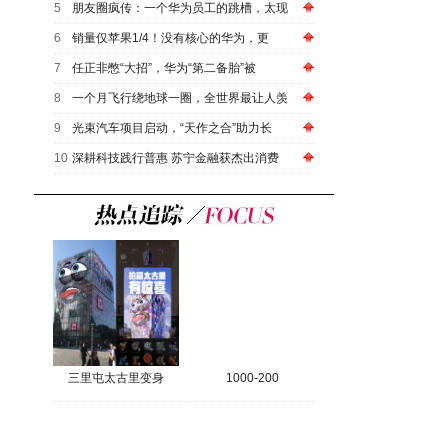
5
朋友圈疯传：一个华为员工的跳槽，太现
6
销量仅苹果1/4！没有核心的华为，更
7
任正非憋“大招”，华为“第二备胎”被
8
一个月飞行绕地球一圈，全世界最让人羡
9
光束汽车项目启动，“天作之合”助力长
10
深耕科技践行普惠 苏宁金融获杰出消费
三里屯太古里变身
1000-200