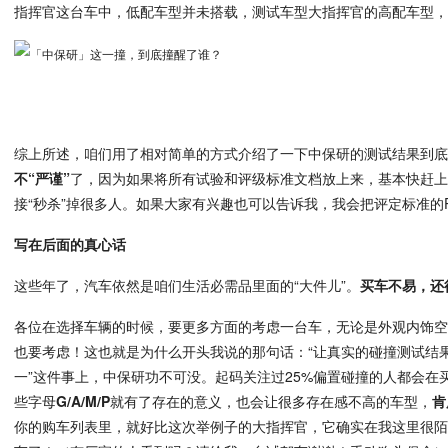
指挥官这台车中，低配车型并未搭载，测试车型大指挥官的高配车型
综上所述，咱们用了相对简单的方式介绍了一下中保研的测试结果到
不“严谨”
了，因为如果将所有试验和评级标准文档放上来，基本快赶
接“秒杀”掉很多人。如果大家有兴趣也可以告诉我，我会把评定标准的
写在后面的真心话
这些年了，汽车依然是咱们生活必需品里面的“大件儿”。
买车不易，还
各位在选择车辆的时候，要更多方面的考虑一台车，无论是外观内饰
也要考虑！这也就是为什么开头我说的那句话：“让真实的碰撞测试结
一”这件事上，中保研功不可没。起码关注过25%偏置碰撞的人都会在
些字母
G/A/M/P
就有了存在的意义，也会让很多存在感不高的车型，
肯
你的购车列表里，就好比这次举例子的大指挥官，它确实在我这里很