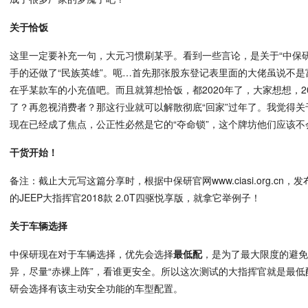
关于恰饭
这里一定要补充一句，大元习惯刷某乎。看到一些言论，是关于“中保
手的还做了“民族英雄”。呃…首先那张股东登记表里面的大佬虽说不
在乎某款车的小充值吧。而且就算想恰饭，都2020年了，大家想想，2
了？再忽视消费者？那这行业就可以解散彻底“回家”过年了。我觉得
现在已经成了焦点，公正性必然是它的“夺命锁”，这个牌坊他们应该不
干货开始！
备注：截止大元写这篇分享时，根据中保研官网www.ciasi.org.c
的JEEP大指挥官2018款 2.0T四驱悦享版，就拿它举例子！
关于车辆选择
中保研现在对于车辆选择，优先会选择
最低配
，是为了最大限度的避
异，尽量“赤裸上阵”，看谁更安全。所以这次测试的大指挥官就是最
研会选择有该主动安全功能的车型配置。