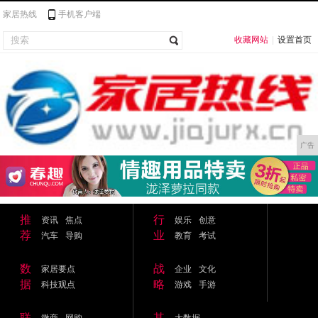
家居热线
手机客户端
收藏网站
|
设置首页
广告
推
行
资讯
焦点
娱乐
创意
荐
业
汽车
导购
教育
考试
数
战
家居要点
企业
文化
据
略
科技观点
游戏
手游
联
其
微商
网购
大数据