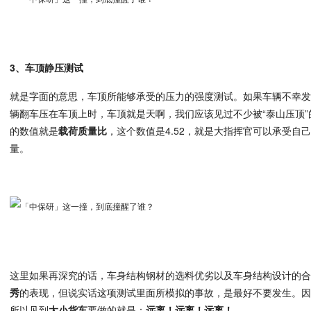
3、车顶静压测试
就是字面的意思，车顶所能够承受的压力的强度测试。如果车辆不幸
辆翻车压在车顶上时，车顶就是天啊，我们应该见过不少被“泰山压顶
的数值就是
载荷质量比
，这个数值是4.52，就是大指挥官可以承受自己
量。
这里如果再深究的话，车身结构钢材的选料优劣以及车身结构设计的
秀
的表现，但说实话这项测试里面所模拟的事故，是最好不要发生。
所以见到
大小货车
要做的就是：
远离！远离！远离！