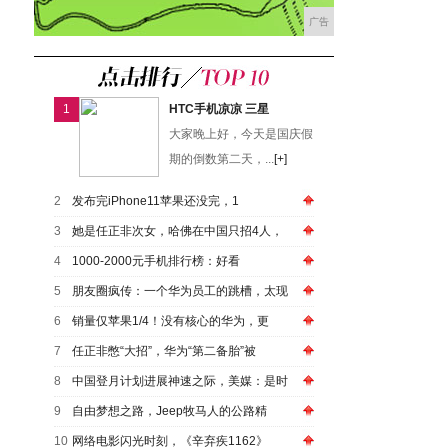
广告
1
HTC手机凉凉 三星
大家晚上好，今天是国庆假
期的倒数第二天，...
[+]
2
发布完iPhone11苹果还没完，1
3
她是任正非次女，哈佛在中国只招4人，
4
1000-2000元手机排行榜：好看
5
朋友圈疯传：一个华为员工的跳槽，太现
6
销量仅苹果1/4！没有核心的华为，更
7
任正非憋“大招”，华为“第二备胎”被
8
中国登月计划进展神速之际，美媒：是时
9
自由梦想之路，Jeep牧马人的公路精
10
网络电影闪光时刻，《辛弃疾1162》