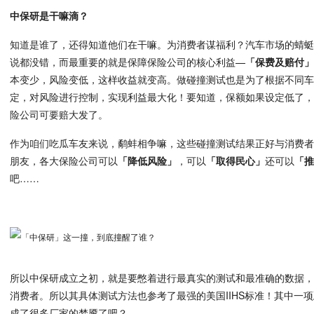
中保研是干嘛滴？
知道是谁了，还得知道他们在干嘛。为消费者谋福利？汽车市场的蜻
说都没错，而最重要的就是保障保险公司的核心利益—
「保费及赔付
本变少，风险变低，这样收益就变高。做碰撞测试也是为了根据不同
定，对风险进行控制，实现利益最大化！要知道，保额如果设定低了
险公司可要赔大发了。
作为咱们吃瓜车友来说，鹬蚌相争嘛，这些碰撞测试结果正好与消费
朋友，各大保险公司可以
「降低风险」
，可以
「取得民心」
还可以
「
吧……
所以中保研成立之初，就是要憋着进行最真实的测试和最准确的数据
消费者。所以其具体测试方法也参考了最强的美国IIHS标准！其中一项
成了很多厂家的梦魇了吧？