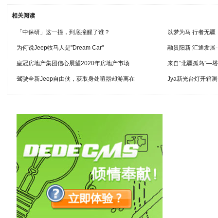
相关阅读
「中保研」这一撞，到底撞醒了谁？
以梦为马 行者无疆
为何说Jeep牧马人是"Dream Car"
融贯阳新 汇通发展
皇冠房地产集团信心展望2020年房地产市场
来自“北疆孤岛”—
驾驶全新Jeep自由侠，获取身处喧嚣却游离在
Jya新光台灯开箱