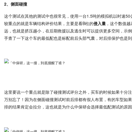
2、侧面碰撞
这个测试在其他的测试中也很常见，使用一台1.5吨的模拟机以时速5
较重点的就是车辆结构评价结果，主要是看B柱的
侵入量
，这个数值越
远，也就是挤压越小，在后期救援以及逃生时可以提供更多空间，示例
手查了一下这个车的最低配也是标配前后头部气囊，对后排保护也是
这里要说一个重点就是除了碰撞测试评分之外，买车的时候如果十分
万别忘了！因为在侧面碰撞测试时前后排都有假人布置，有的车型如
排的结果肯定会拉分，这也就是为什么中保研会选择最低配测试的原