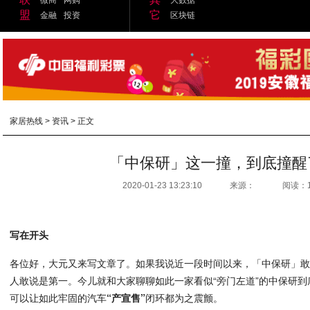
盟
它
金融
投资
区块链
家居热线
>
资讯
> 正文
「中保研」这一撞，到底撞醒
2020-01-23 13:23:10
来源：
阅读：
写在开头
各位好，大元又来写文章了。如果我说近一段时间以来，「中保研」
人敢说是第一。今儿就和大家聊聊如此一家看似“旁门左道”的中保研
可以让如此牢固的汽车
“产宣售”
闭环都为之震颤。