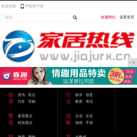
家居热线
手机客户端
收藏网站
|
设置首页
广告
推
行
资讯
焦点
娱乐
创意
荐
业
汽车
导购
教育
考试
数
战
家居要点
企业
文化
据
略
科技观点
游戏
手游
联
其
微商
网购
大数据