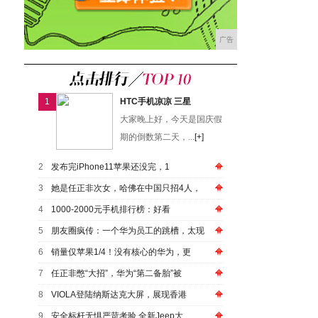
广告
1
HTC手机凉凉 三星
大家晚上好，今天是国庆假
期的倒数第二天，...
[+]
2
发布完iPhone11苹果还没完，1
3
她是任正非次女，哈佛在中国只招4人，
4
1000-2000元手机排行榜：好看
5
朋友圈疯传：一个华为员工的跳槽，太现
6
销量仅苹果1/4！没有核心的华为，更
7
任正非憋“大招”，华为“第二备胎”被
8
VIOLA登陆纳斯达克大屏，展现香港
9
安全标杆无惧严苛考验 全新Jeep大