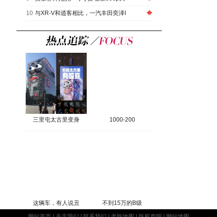
10
与XR-V和逍客相比，一汽丰田奕泽I
三里屯太古里变身
1000-200
这辆车，有人说丑
不到15万的B级
网站首页
|
关于我们
|
联系我们
|
老版地图
|
版权声明
|
网站地图